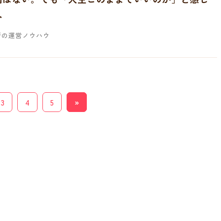
へ
所の運営ノウハウ
3
4
5
»