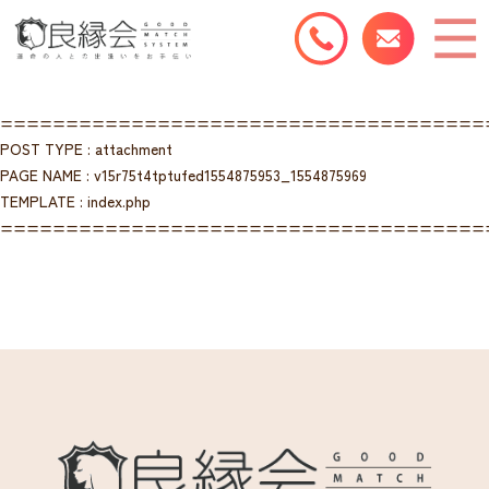
=====================================
POST TYPE : attachment
PAGE NAME : v15r75t4tptufed1554875953_1554875969
TEMPLATE : index.php
=====================================