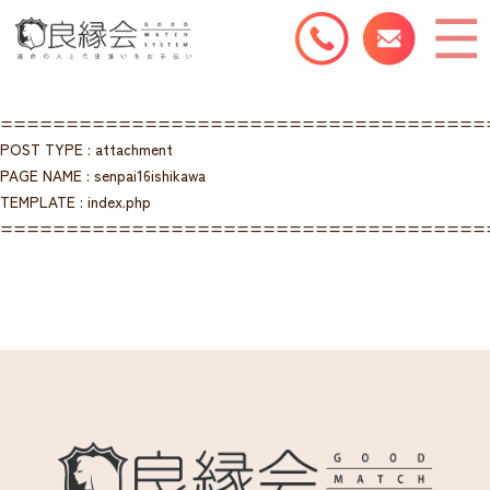
=====================================
POST TYPE : attachment
PAGE NAME : senpai16ishikawa
TEMPLATE : index.php
=====================================