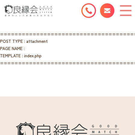
=====================================
POST TYPE : attachment
PAGE NAME :
TEMPLATE : index.php
=====================================