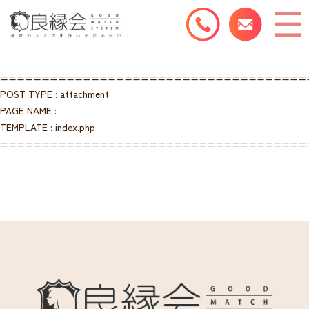
=====================================
POST TYPE : attachment
PAGE NAME :
TEMPLATE : index.php
=====================================