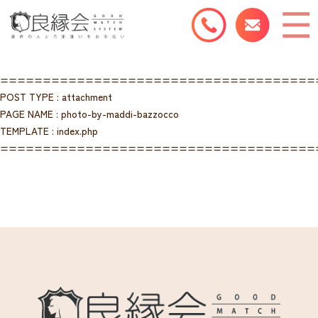
=====================================
POST TYPE : attachment
PAGE NAME : photo-by-maddi-bazzocco
TEMPLATE : index.php
=====================================