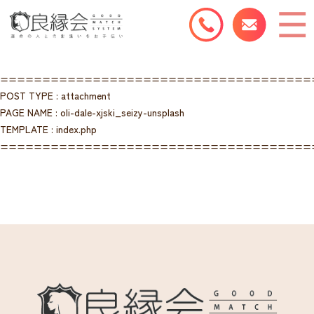
=====================================
POST TYPE : attachment
PAGE NAME : oli-dale-xjski_seizy-unsplash
TEMPLATE : index.php
=====================================