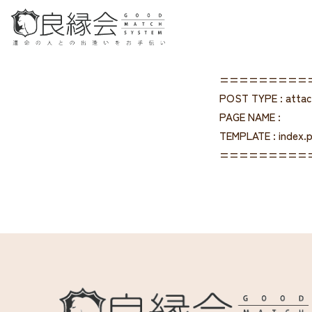
=========
POST TYPE : atta
PAGE NAME :
TEMPLATE : index.
=========