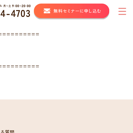
==========
==========
ある質問