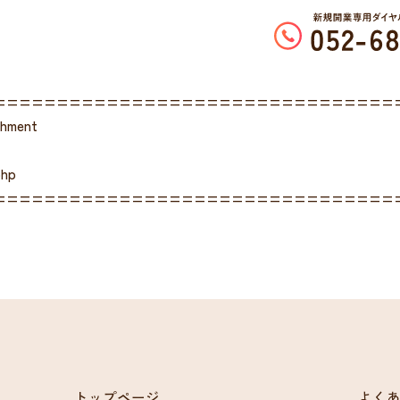
================================
chment
php
================================
トップページ
よく