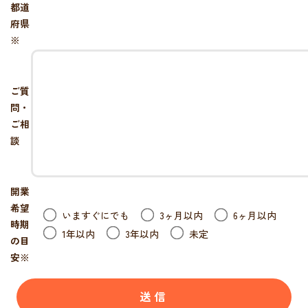
都道
府県
※
ご質
問・
ご相
談
開業
希望
いますぐにでも
3ヶ月以内
6ヶ月以内
時期
1年以内
3年以内
未定
の目
安
※