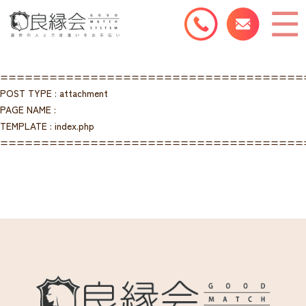
=====================================
POST TYPE : attachment
PAGE NAME :
TEMPLATE : index.php
=====================================