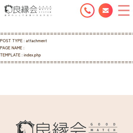
=====================================
POST TYPE : attachment
PAGE NAME :
TEMPLATE : index.php
=====================================