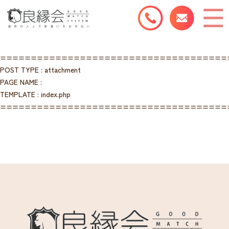
=====================================
POST TYPE : attachment
PAGE NAME :
TEMPLATE : index.php
=====================================