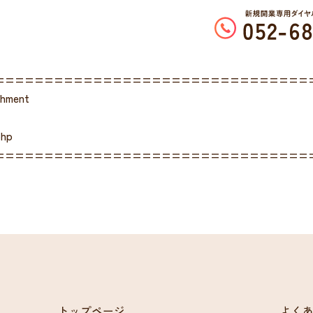
================================
chment
php
================================
トップページ
よく