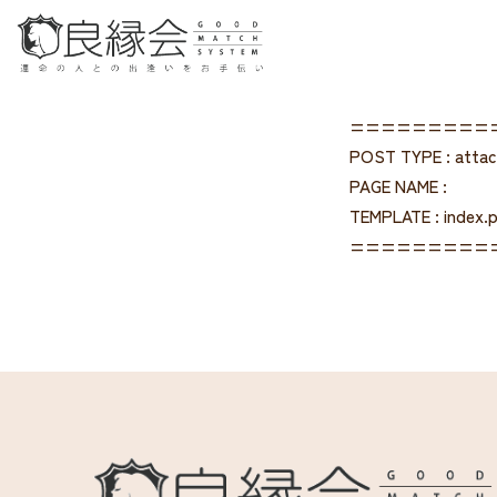
=========
POST TYPE : atta
PAGE NAME :
TEMPLATE : index.
=========