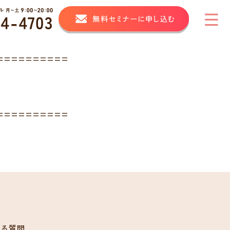
==========
==========
ある質問