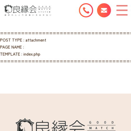
=====================================
POST TYPE : attachment
PAGE NAME :
TEMPLATE : index.php
=====================================