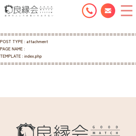
=====================================
POST TYPE : attachment
PAGE NAME :
TEMPLATE : index.php
=====================================