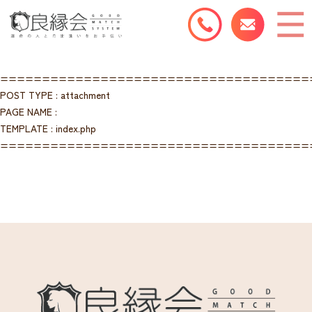
=====================================
POST TYPE : attachment
PAGE NAME :
TEMPLATE : index.php
=====================================