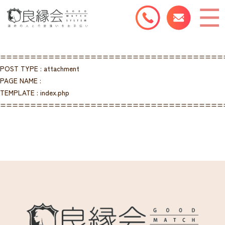
=====================================
POST TYPE : attachment
PAGE NAME :
TEMPLATE : index.php
=====================================