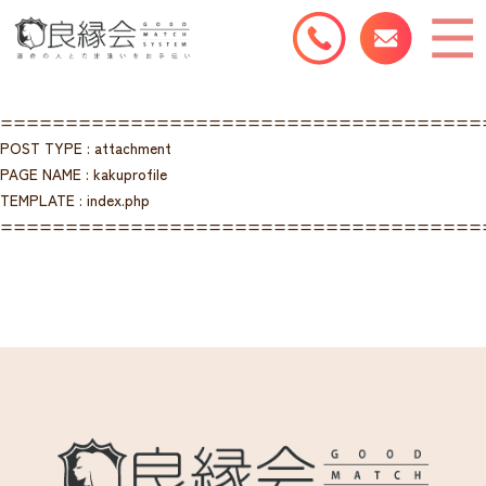
=====================================
POST TYPE : attachment
PAGE NAME : kakuprofile
TEMPLATE : index.php
=====================================