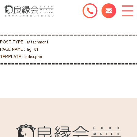
=====================================
POST TYPE : attachment
PAGE NAME : fig_01
TEMPLATE : index.php
=====================================