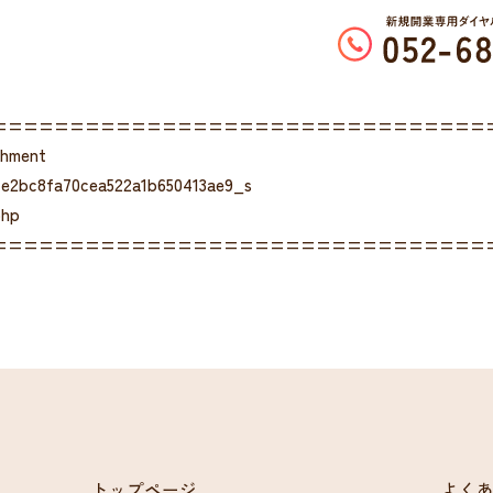
================================
chment
ce2bc8fa70cea522a1b650413ae9_s
php
================================
トップページ
よく