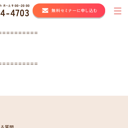
==========
==========
ある質問