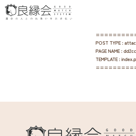
=========
POST TYPE : atta
PAGE NAME : dd2c
TEMPLATE : index.
=========