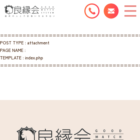
=====================================
POST TYPE : attachment
PAGE NAME :
TEMPLATE : index.php
=====================================