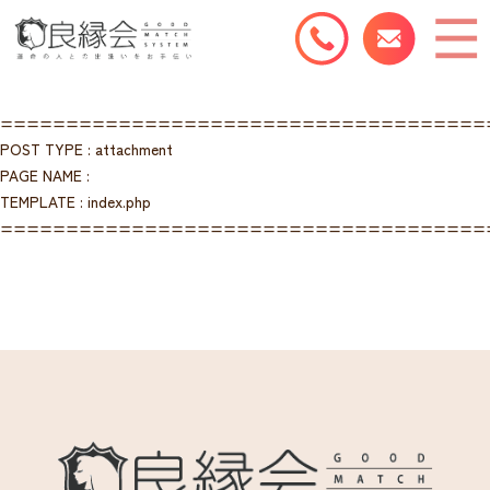
=====================================
POST TYPE : attachment
PAGE NAME :
TEMPLATE : index.php
=====================================