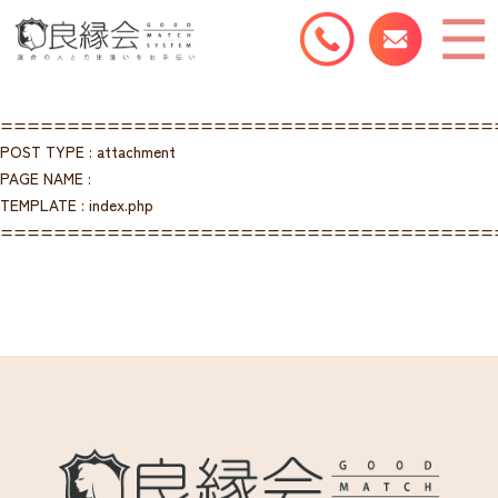
=====================================
POST TYPE : attachment
PAGE NAME :
TEMPLATE : index.php
=====================================