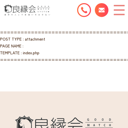
=====================================
POST TYPE : attachment
PAGE NAME :
TEMPLATE : index.php
=====================================