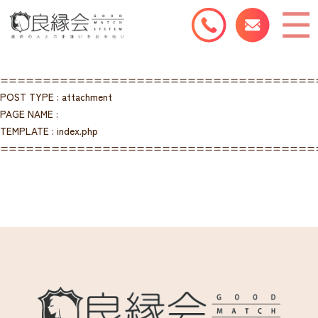
=====================================
POST TYPE : attachment
PAGE NAME :
TEMPLATE : index.php
=====================================