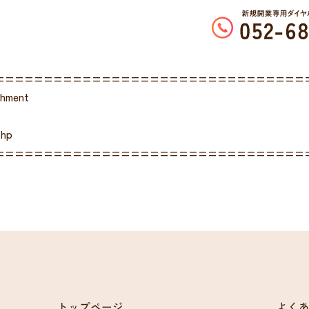
================================
chment
php
================================
トップページ
よく