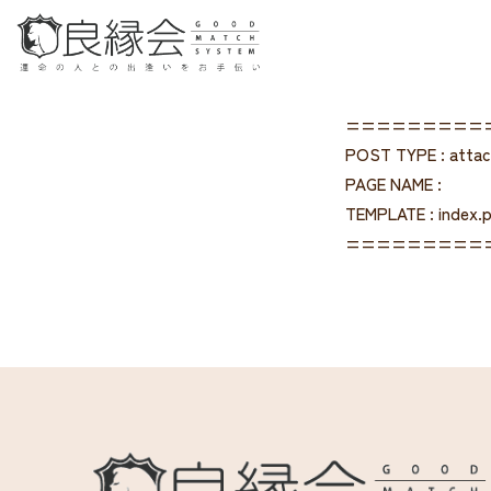
=========
POST TYPE : atta
PAGE NAME :
TEMPLATE : index.
=========