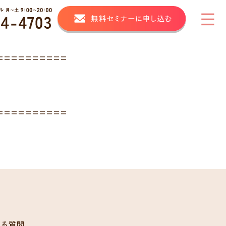
==========
==========
ある質問