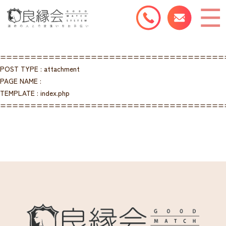
=====================================
POST TYPE : attachment
PAGE NAME :
TEMPLATE : index.php
=====================================