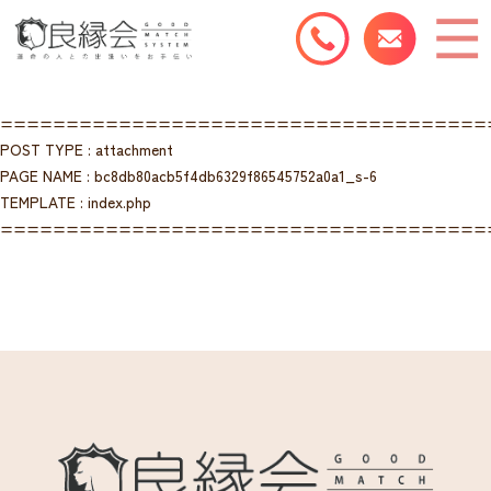
=====================================
POST TYPE : attachment
PAGE NAME : bc8db80acb5f4db6329f86545752a0a1_s-6
TEMPLATE : index.php
=====================================