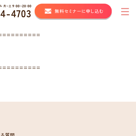
==========
==========
ある質問