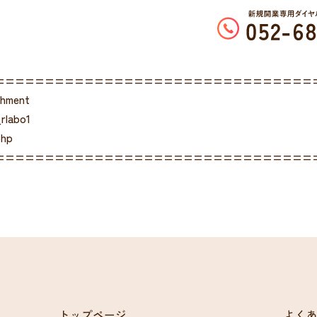
================================
chment
rlabo1
php
================================
トップページ
よく