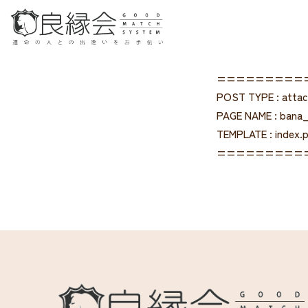
=========
POST TYPE : atta
PAGE NAME : bana_
TEMPLATE : index.
=========