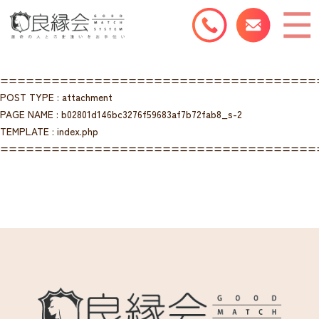
=====================================
POST TYPE : attachment
PAGE NAME : b02801d146bc3276f59683af7b72fab8_s-2
TEMPLATE : index.php
=====================================