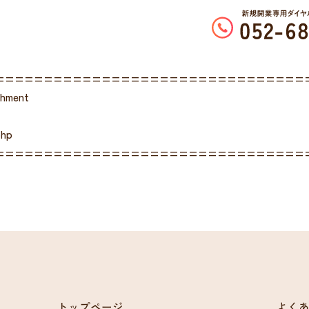
================================
chment
php
================================
トップページ
よく