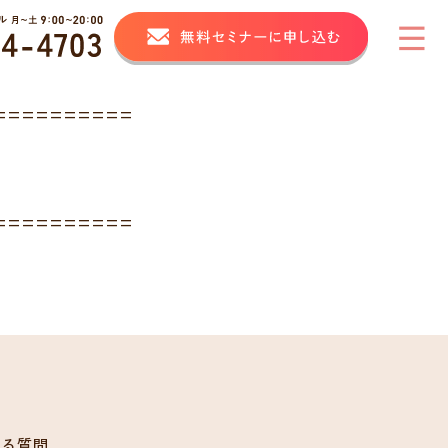
==========
==========
ある質問