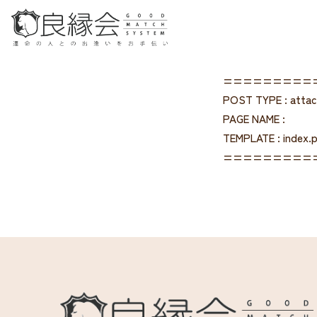
=========
POST TYPE : atta
PAGE NAME :
TEMPLATE : index.
=========