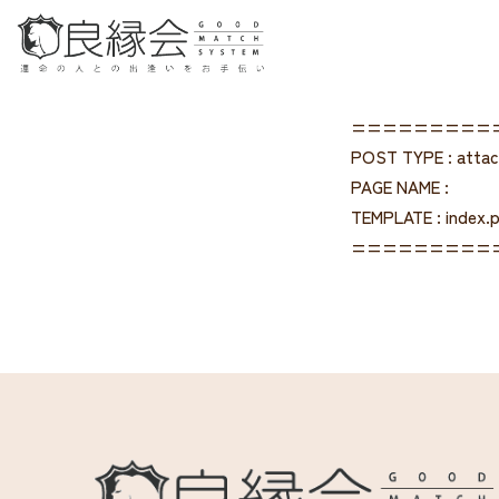
=========
POST TYPE : atta
PAGE NAME :
TEMPLATE : index.
=========