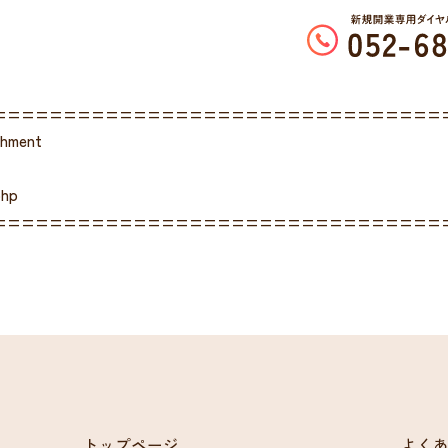
================================
chment
php
================================
トップページ
よく