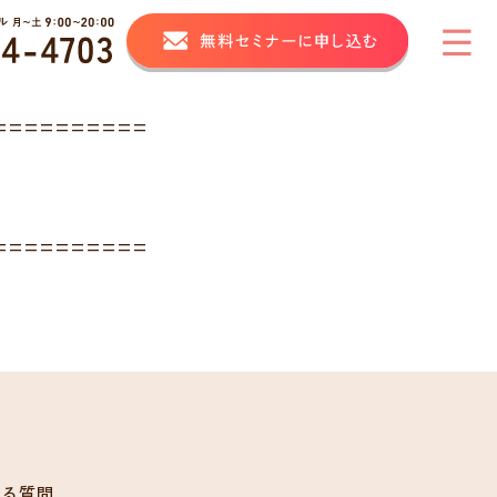
==========
==========
ある質問