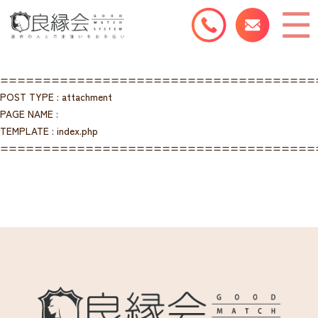
=====================================
POST TYPE : attachment
PAGE NAME :
TEMPLATE : index.php
=====================================