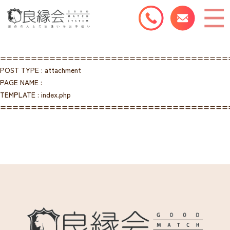
=====================================
POST TYPE : attachment
PAGE NAME :
TEMPLATE : index.php
=====================================