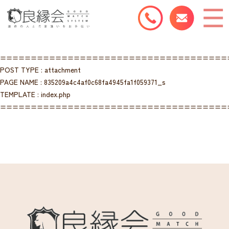
=====================================
POST TYPE : attachment
PAGE NAME : 835209a4c4af0c68fa4945fa1f059371_s
TEMPLATE : index.php
=====================================