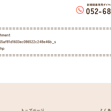
================================
chment
55af81d1603ec086522c248e46b_s
php
================================
トップページ
よく