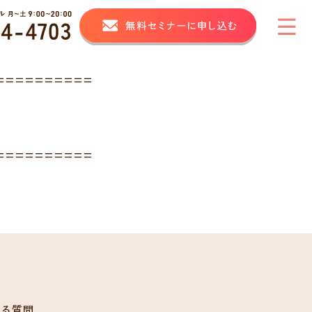
==========
==========
ある質問