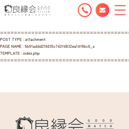
=====================================
POST TYPE : attachment
PAGE NAME : 5b91addd216035c742f4832ea14f9bc0_s
TEMPLATE : index.php
=====================================