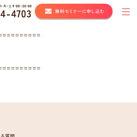
==========
==========
ある質問