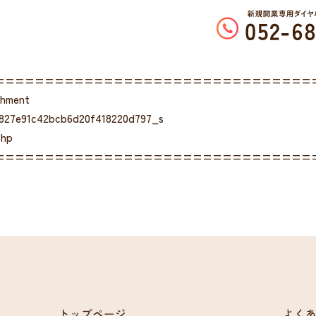
================================
chment
f827e91c42bcb6d20f418220d797_s
php
================================
トップページ
よく