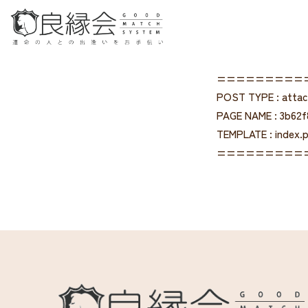
=========
POST TYPE : atta
PAGE NAME : 3b62
TEMPLATE : index.
=========