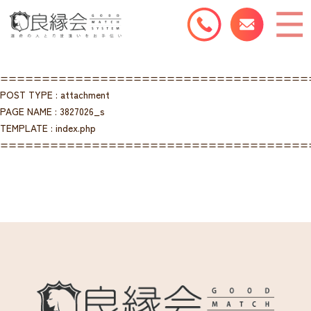
=====================================
POST TYPE : attachment
PAGE NAME : 3827026_s
TEMPLATE : index.php
=====================================