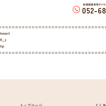
================================
chment
05_s
php
================================
トップページ
よく