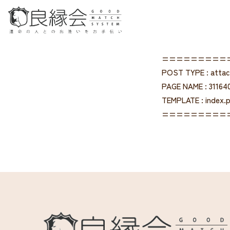
=========
POST TYPE : atta
PAGE NAME : 31164
TEMPLATE : index.
=========