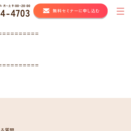
==========
==========
ある質問