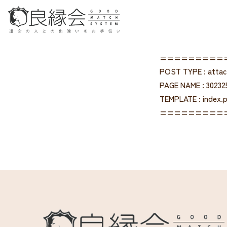
=========
POST TYPE : atta
PAGE NAME : 3023
TEMPLATE : index.
=========