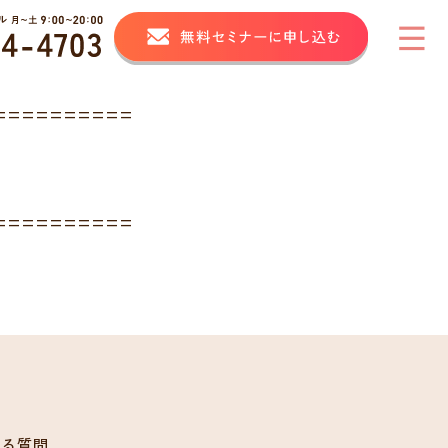
==========
==========
ある質問