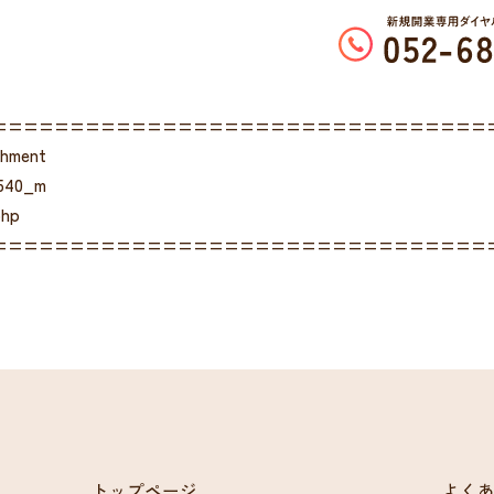
================================
chment
2540_m
php
================================
トップページ
よく