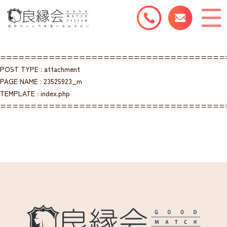
=====================================
POST TYPE : attachment
PAGE NAME : 23525923_m
TEMPLATE : index.php
=====================================