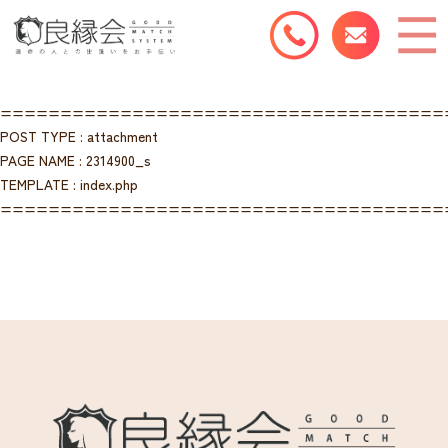
=====================================
POST TYPE : attachment
PAGE NAME : 2314900_s
TEMPLATE : index.php
=====================================