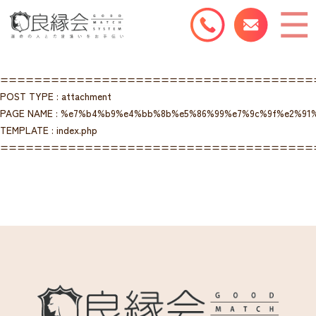
=====================================
POST TYPE : attachment
PAGE NAME : %e7%b4%b9%e4%bb%8b%e5%86%99%e7%9c%9f%e2%91
TEMPLATE : index.php
=====================================