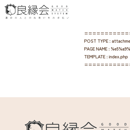
===========
POST TYPE : attachm
PAGE NAME : %e5%a
TEMPLATE : index.php
===========