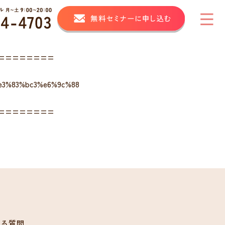
========
e3%83%bc3%e6%9c%88
========
ある質問