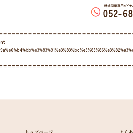
================================
ent
9%9a%e6%b4%bb%e3%83%91%e3%83%bc%e3%83%86%e3%82%a3%
================================
トップページ
よく