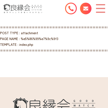
=====================================
POST TYPE : attachment
PAGE NAME : %e5%86%99%e7%9c%9f3
TEMPLATE : index.php
=====================================