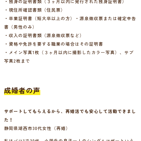
・独身の証明書類（３ヶ月以内に発行された独身証明書）
・現住所確認書類（住民票）
・卒業証明書（短大卒以上の方）・源泉徴収票または確定申告
書（男性のみ）
・収入の証明書類（源泉徴収票など）
・資格や免許を要する職業の場合はその証明書
・メイン写真1枚（３ヶ月以内に撮影したカラー写真）、サブ
写真2枚まで
成婚者の声
サポートしてもらえるから、再婚活でも安心して活動できまし
た！
静岡県湖西市30代女性（再婚）
私はバツ1で30代、小学生の息子一人のシングルマザーという